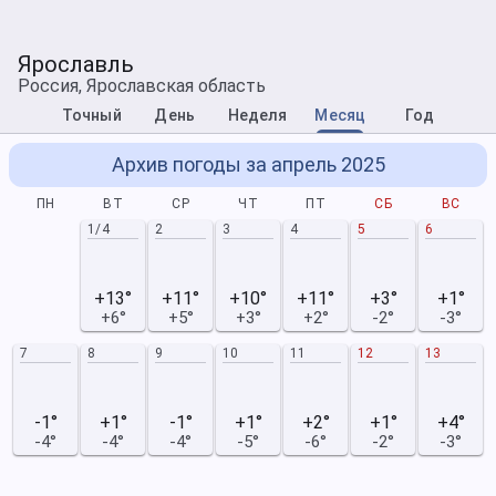
Ярославль
Россия, Ярославская область
Точный
День
Неделя
Месяц
Год
Архив погоды за апрель 2025
ПН
ВТ
СР
ЧТ
ПТ
СБ
ВС
1/4
2
3
4
5
6
+13°
+11°
+10°
+11°
+3°
+1°
+6°
+5°
+3°
+2°
-2°
-3°
7
8
9
10
11
12
13
-1°
+1°
-1°
+1°
+2°
+1°
+4°
-4°
-4°
-4°
-5°
-6°
-2°
-3°