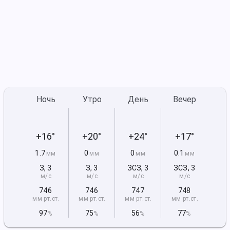
Ночь
Утро
День
Вечер
+16°
+20°
+24°
+17°
1.7
0
0
0.1
мм
мм
мм
мм
З
,
3
З
,
3
ЗСЗ
,
3
ЗСЗ
,
3
м/с
м/с
м/с
м/с
746
746
747
748
мм рт
.ст.
мм рт
.ст.
мм рт
.ст.
мм рт
.ст.
97
75
56
77
%
%
%
%