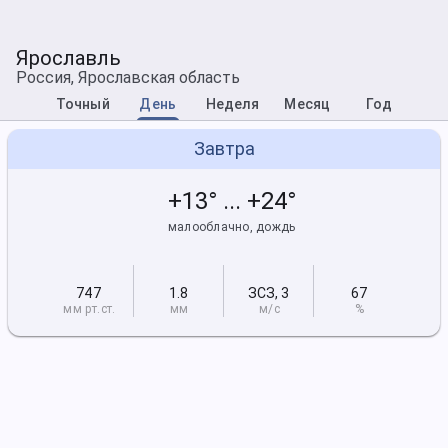
Ярославль
Россия, Ярославская область
Точный
День
Неделя
Месяц
Год
Завтра
+13° ... +24°
малооблачно, дождь
747
1.8
ЗСЗ
,
3
67
мм рт
.ст.
мм
м/с
%