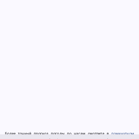
Более точный прогноз погоды по часам смотрите в
поминутном
прогнозе погоды
.