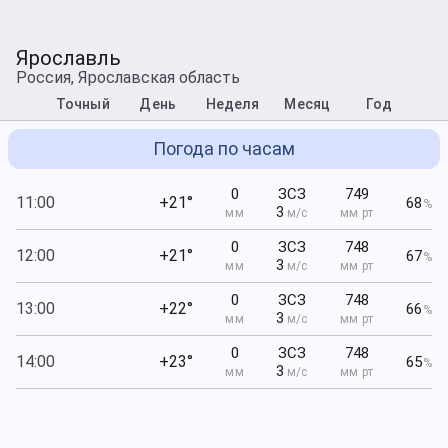
Ярославль
Россия, Ярославская область
Точный
День
Неделя
Месяц
Год
Погода по часам
0
ЗСЗ
749
11:00
+21°
68
%
3
мм
м/с
мм рт
0
ЗСЗ
748
12:00
+21°
67
%
3
мм
м/с
мм рт
0
ЗСЗ
748
13:00
+22°
66
%
3
мм
м/с
мм рт
0
ЗСЗ
748
14:00
+23°
65
%
3
мм
м/с
мм рт