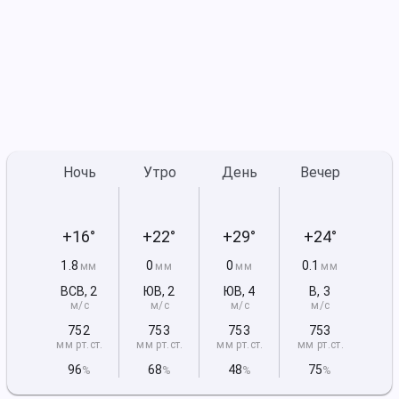
Ночь
Утро
День
Вечер
+16°
+22°
+29°
+24°
1.8
0
0
0.1
мм
мм
мм
мм
ВСВ
,
2
ЮВ
,
2
ЮВ
,
4
В
,
3
м/с
м/с
м/с
м/с
752
753
753
753
мм рт
.ст.
мм рт
.ст.
мм рт
.ст.
мм рт
.ст.
96
68
48
75
%
%
%
%