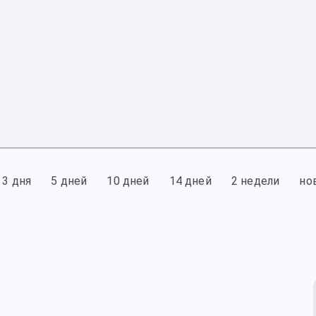
3 дня
5 дней
10 дней
14 дней
2 недели
но