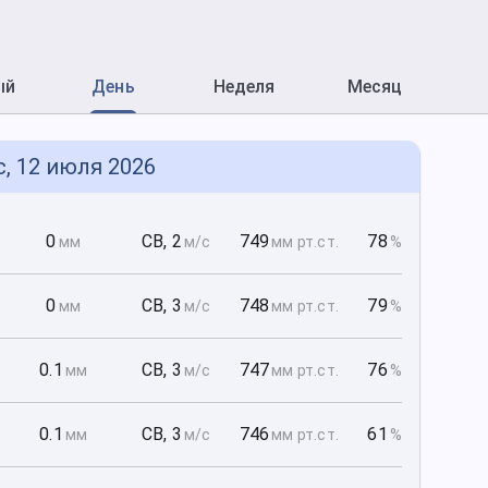
ый
День
Неделя
Месяц
с, 12 июля 2026
0
0
СВ
,
2
749
78
мм
м/с
мм рт
.ст.
%
0
0
СВ
,
3
748
79
мм
м/с
мм рт
.ст.
%
0
0.1
СВ
,
3
747
76
мм
м/с
мм рт
.ст.
%
0
0.1
СВ
,
3
746
61
мм
м/с
мм рт
.ст.
%