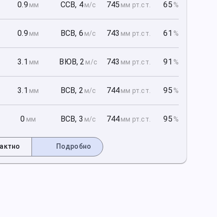
1
0.9
ССВ
,
4
745
65
мм
м/с
мм рт
.ст.
%
1
0.9
ВСВ
,
6
743
61
мм
м/с
мм рт
.ст.
%
1
3.1
ВЮВ
,
2
743
91
мм
м/с
мм рт
.ст.
%
2
3.1
ВСВ
,
2
744
95
мм
м/с
мм рт
.ст.
%
2
0
ВСВ
,
3
744
95
мм
м/с
мм рт
.ст.
%
актно
Подробно