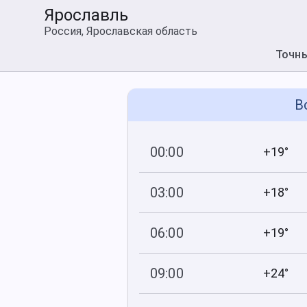
Ярославль
Россия, Ярославская область
Точн
В
00:00
+19°
754
82
мм рт
.ст.
%
03:00
+18°
753
88
мм рт
.ст.
%
06:00
+19°
753
84
мм рт
.ст.
%
09:00
+24°
752
57
мм рт
.ст.
%