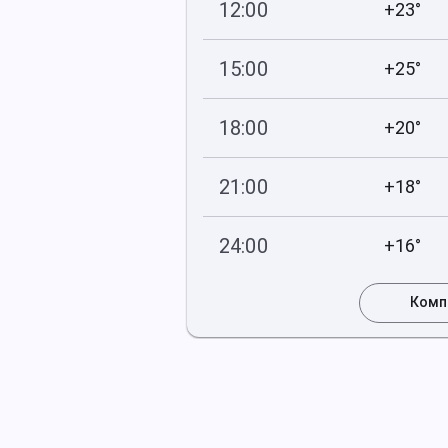
12:00
+23°
752
41
мм рт
.ст.
%
15:00
+25°
751
36
мм рт
.ст.
%
18:00
+20°
750
48
мм рт
.ст.
%
21:00
+18°
749
63
мм рт
.ст.
%
24:00
+16°
749
78
мм рт
.ст.
%
Комп