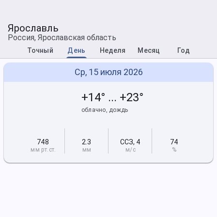
Ярославль
Россия, Ярославская область
Точный
День
Неделя
Месяц
Год
Ср, 15 июля 2026
+14° ... +23°
облачно, дождь
748
2.3
ССЗ
,
4
74
мм рт
.ст.
мм
м/с
%