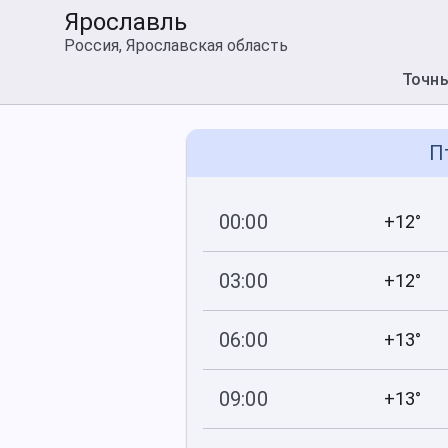
Ярославль
Россия, Ярославская область
Точн
П
00:00
+12°
745
95
мм рт
.ст.
%
03:00
+12°
745
96
мм рт
.ст.
%
06:00
+13°
745
92
мм рт
.ст.
%
09:00
+13°
745
75
мм рт
.ст.
%