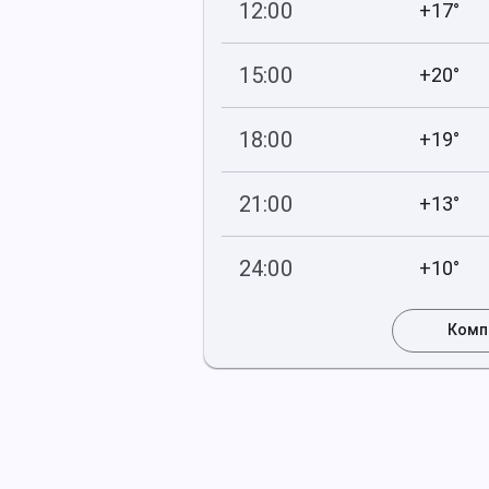
12:00
+17°
745
66
мм рт
.ст.
%
15:00
+20°
745
85
мм рт
.ст.
%
18:00
+19°
746
90
мм рт
.ст.
%
21:00
+13°
746
97
мм рт
.ст.
%
24:00
+10°
746
97
мм рт
.ст.
%
Комп