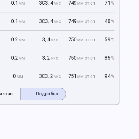
1
0.1
ЗСЗ
,
4
749
71
мм
м/с
мм рт
.ст.
%
1
0.1
ЗСЗ
,
4
749
48
мм
м/с
мм рт
.ст.
%
1
0.2
З
,
4
750
59
мм
м/с
мм рт
.ст.
%
2
0.2
З
,
2
750
86
мм
м/с
мм рт
.ст.
%
2
0
ЗСЗ
,
2
751
94
мм
м/с
мм рт
.ст.
%
актно
Подробно