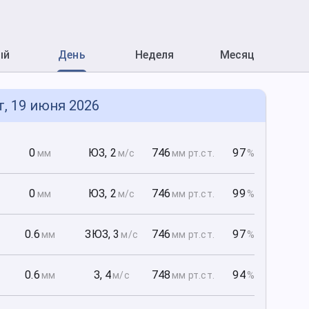
ый
День
Неделя
Месяц
т, 19 июня 2026
0
0
ЮЗ
,
2
746
97
мм
м/с
мм рт
.ст.
%
0
0
ЮЗ
,
2
746
99
мм
м/с
мм рт
.ст.
%
0
0.6
ЗЮЗ
,
3
746
97
мм
м/с
мм рт
.ст.
%
0
0.6
З
,
4
748
94
мм
м/с
мм рт
.ст.
%