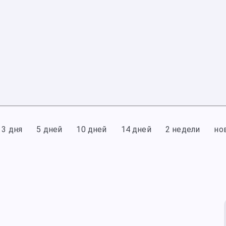
3 дня
5 дней
10 дней
14 дней
2 недели
но