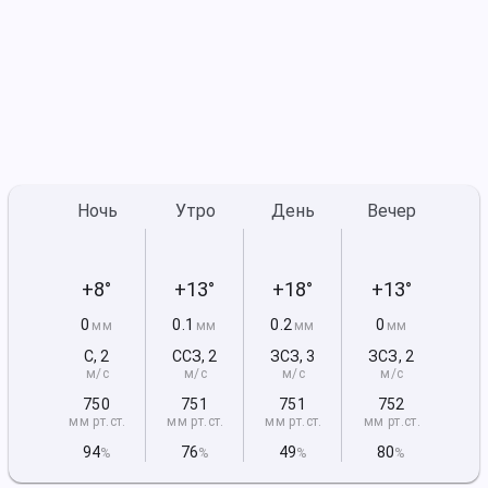
Ночь
Утро
День
Вечер
+8°
+13°
+18°
+13°
0
0.1
0.2
0
мм
мм
мм
мм
С
,
2
ССЗ
,
2
ЗСЗ
,
3
ЗСЗ
,
2
м/с
м/с
м/с
м/с
750
751
751
752
мм рт
.ст.
мм рт
.ст.
мм рт
.ст.
мм рт
.ст.
94
76
49
80
%
%
%
%