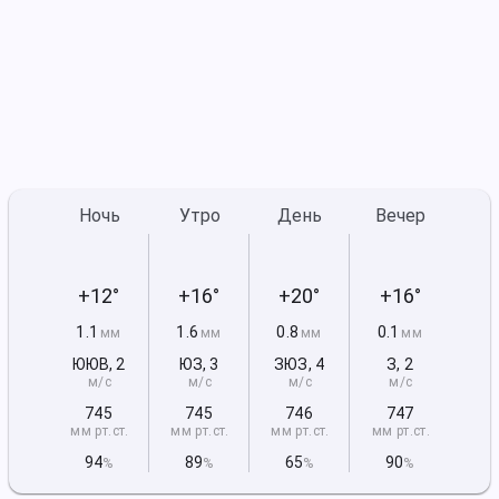
Ночь
Утро
День
Вечер
+12°
+16°
+20°
+16°
1.1
1.6
0.8
0.1
мм
мм
мм
мм
ЮЮВ
,
2
ЮЗ
,
3
ЗЮЗ
,
4
З
,
2
м/с
м/с
м/с
м/с
745
745
746
747
мм рт
.ст.
мм рт
.ст.
мм рт
.ст.
мм рт
.ст.
94
89
65
90
%
%
%
%