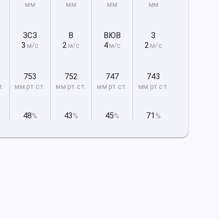
мм
мм
мм
мм
ЗСЗ
В
ВЮВ
З
3
2
4
2
м/с
м/с
м/с
м/с
753
752
747
743
т.
мм рт
.ст.
мм рт
.ст.
мм рт
.ст.
мм рт
.ст.
48
43
45
71
%
%
%
%