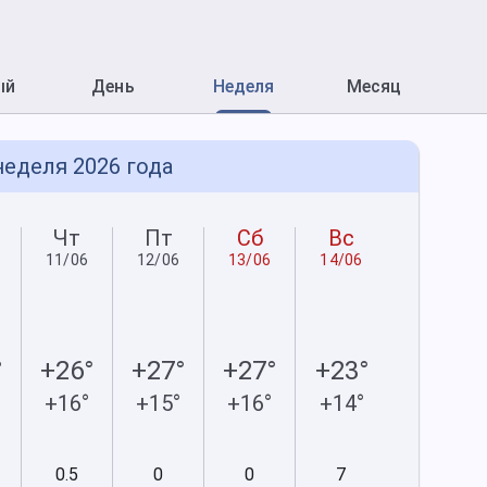
ый
День
Неделя
Месяц
неделя 2026 года
Чт
Пт
Сб
Вс
11/06
12/06
13/06
14/06
°
+26°
+27°
+27°
+23°
+16°
+15°
+16°
+14°
0.5
0
0
7