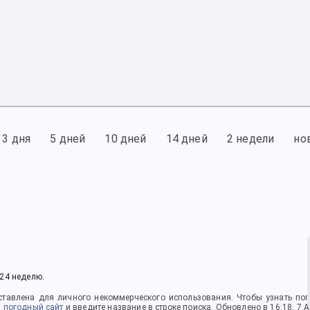
3 дня
5 дней
10 дней
14 дней
2 недели
но
 24 неделю.
тавлена для личного некоммерческого использования. Чтобы узнать пого
 погодный сайт
и введите название в строке поиска.
Обновлено в 16:18, 7 А