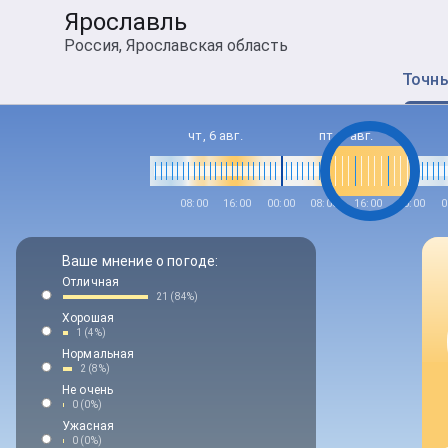
Ярославль
Россия, Ярославская область
Точн
чт, 6 авг.
пт, 7 авг.
08:00
16:00
00:00
08:00
16:00
00:00
0
Ваше мнение о погоде:
Отличная
21 (84%)
Хорошая
1 (4%)
Нормальная
2 (8%)
Не очень
0 (0%)
Ужасная
0 (0%)