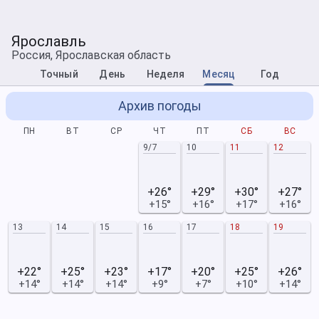
Ярославль
Россия, Ярославская область
Точный
День
Неделя
Месяц
Год
Архив погоды
ПН
ВТ
СР
ЧТ
ПТ
СБ
ВС
9/7
10
11
12
+26°
+29°
+30°
+27°
+15°
+16°
+17°
+16°
13
14
15
16
17
18
19
+22°
+25°
+23°
+17°
+20°
+25°
+26°
+14°
+14°
+14°
+9°
+7°
+10°
+14°