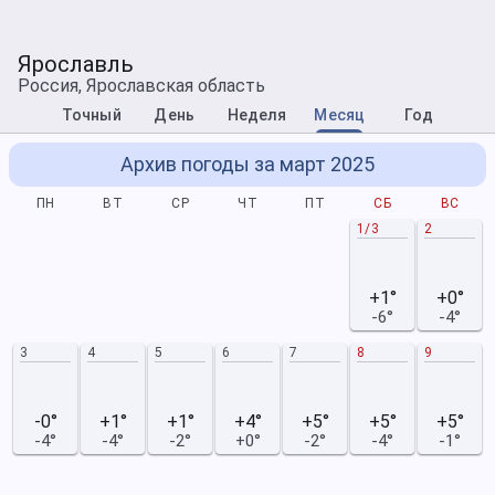
Ярославль
Россия, Ярославская область
Точный
День
Неделя
Месяц
Год
Архив погоды за март 2025
ПН
ВТ
СР
ЧТ
ПТ
СБ
ВС
1/3
2
+1°
+0°
-6°
-4°
3
4
5
6
7
8
9
-0°
+1°
+1°
+4°
+5°
+5°
+5°
-4°
-4°
-2°
+0°
-2°
-4°
-1°