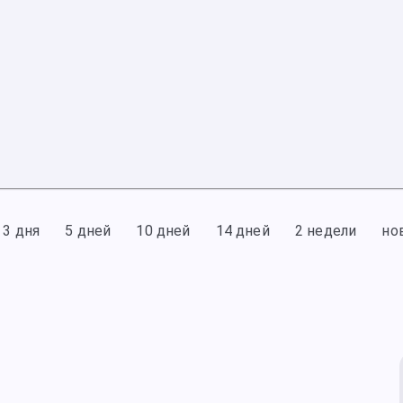
3 дня
5 дней
10 дней
14 дней
2 недели
но