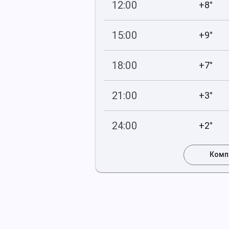
12:00
+8°
756
49
мм рт
.ст.
%
15:00
+9°
755
48
мм рт
.ст.
%
18:00
+7°
755
52
мм рт
.ст.
%
21:00
+3°
756
77
мм рт
.ст.
%
24:00
+2°
756
82
мм рт
.ст.
%
Комп