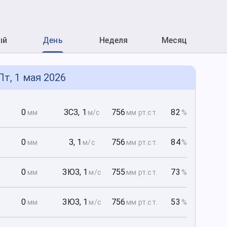
ый
День
Неделя
Месяц
Пт, 1 мая 2026
0
0
ЗСЗ
,
1
756
82
мм
м/с
мм рт
.ст.
%
0
0
З
,
1
756
84
мм
м/с
мм рт
.ст.
%
0
0
ЗЮЗ
,
1
755
73
мм
м/с
мм рт
.ст.
%
0
0
ЗЮЗ
,
1
756
53
мм
м/с
мм рт
.ст.
%