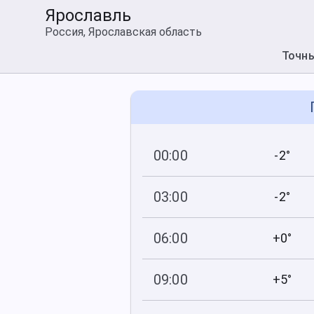
Ярославль
Россия, Ярославская область
Точн
00:00
-2°
754
95
мм рт
.ст.
%
03:00
-2°
755
94
мм рт
.ст.
%
06:00
+0°
755
88
мм рт
.ст.
%
09:00
+5°
756
60
мм рт
.ст.
%