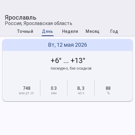
Ярославль
Россия, Ярославская область
Точный
День
Неделя
Месяц
Год
Вт, 12 мая 2026
+6° ... +13°
пасмурно, без осадков
748
0.3
В
,
3
88
мм рт
.ст.
мм
м/с
%