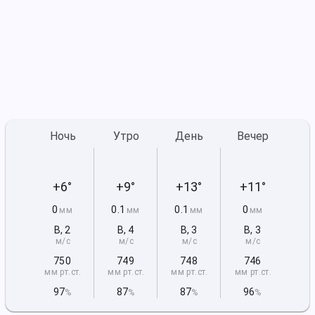
Ночь
Утро
День
Вечер
+6°
+9°
+13°
+11°
0
0.1
0.1
0
мм
мм
мм
мм
В
,
2
В
,
4
В
,
3
В
,
3
м/с
м/с
м/с
м/с
750
749
748
746
мм рт
.ст.
мм рт
.ст.
мм рт
.ст.
мм рт
.ст.
97
87
87
96
%
%
%
%