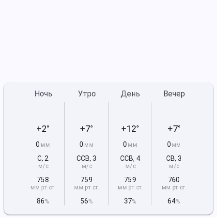
Ночь
Утро
День
Вечер
+2°
+7°
+12°
+7°
0
0
0
0
мм
мм
мм
мм
С
,
2
ССВ
,
3
ССВ
,
4
СВ
,
3
м/с
м/с
м/с
м/с
758
759
759
760
мм рт
.ст.
мм рт
.ст.
мм рт
.ст.
мм рт
.ст.
86
56
37
64
%
%
%
%