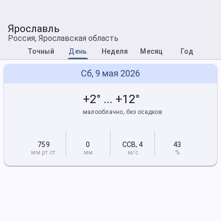
Ярославль
Россия, Ярославская область
Точный
День
Неделя
Месяц
Год
Сб, 9 мая 2026
+2° ... +12°
малооблачно, без осадков
759
0
ССВ
,
4
43
мм рт
.ст.
мм
м/с
%